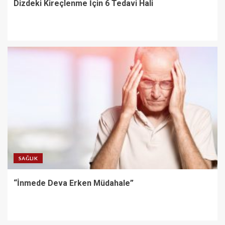
Dizdeki Kireçlenme İçin 6 Tedavi Hali
SAĞLIK
“İnmede Deva Erken Müdahale”