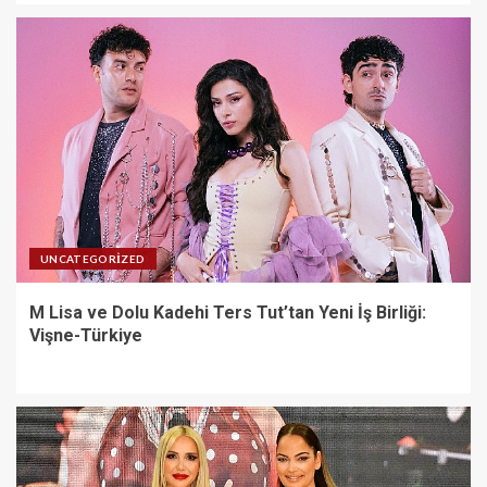
4
Gloria Hotels & Resorts, Ödüllü
bar Panda & Sons ile unutulmaz
bir Miksoloji Gecesine İmza
Attı-Türkiye
5
Gupi ve Gülmeyen Kral
Türkiye’nin ilk IMAX®
UNCATEGORIZED
animasyon filmi oluyor-Türkiye
1
M Lisa ve Dolu Kadehi Ters Tut’tan Yeni İş Birliği:
Vişne-Türkiye
M Lisa ve Dolu Kadehi Ters
Tut’tan Yeni İş Birliği: Vişne-
Türkiye
2