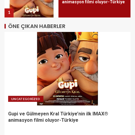
animasyon filmi oluyor-Türkiye
1
ÖNE ÇIKAN HABERLER
M Lisa ve Dolu Kadehi Ters
Tut’tan Yeni İş Birliği: Vişne-
Türkiye
2
Gözde Demirbilek, NR1
Magazin’de: ‘Son assolist
olarak var olacağım!’ -Türkiye
3
UNCATEGORIZED
Gupi ve Gülmeyen Kral Türkiye’nin ilk IMAX®
Kayseri’de izdiham değil, rekor
animasyon filmi oluyor-Türkiye
vardı!-Türkiye