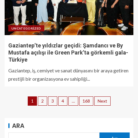
UNCATEGORIZED
Gaziantep’te yıldızlar geçidi: Şamdancı ve By
Mustafa açılışı ile Green Park’ta görkemli gala-
Türkiye
Gaziantep, iş, cemiyet ve sanat dünyasını bir araya getiren
prestijli bir organizasyona ev sahipliği...
1
2
3
4
…
168
Next
ARA