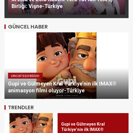
Birliği: Vişne-Türkiye
GÜNCEL HABER
UNCATEGORIZED
Gloria Hotels & Resorts, Ödüllü
Gupi ve Gülmeyen Kral Türkiye’nin ilk IMAX®
bar Panda & Sons ile unutulmaz
animasyon filmi oluyor-Türkiye
bir Miksoloji Gecesine İmza
Attı-Türkiye
5
TRENDLER
Gupi ve Gülmeyen Kral
Türkiye’nin ilk IMAX®