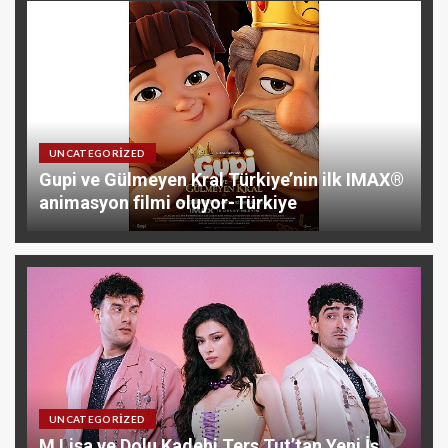
UNCATEGORIZED
Gupi ve Gülmeyen Kral Türkiye’nin ilk IMAX®
animasyon filmi oluyor-Türkiye
UNCATEGORIZED
M Lisa ve Dolu Kadehi Ters Tut’tan Yeni İş