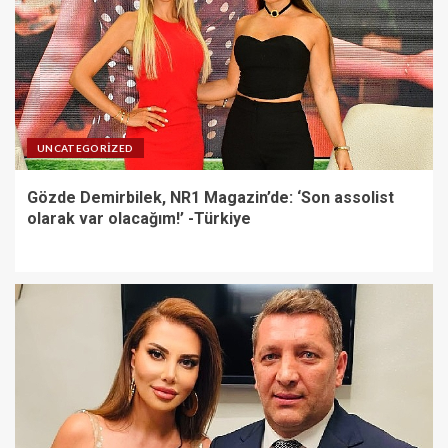
Gözde Demirbilek, NR1
Magazin’de: ‘Son assolist
olarak var olacağım!’ -Türkiye
3
UNCATEGORIZED
Kayseri’de izdiham değil, rekor
Gözde Demirbilek, NR1 Magazin’de: ‘Son assolist
vardı!-Türkiye
olarak var olacağım!’ -Türkiye
4
Gloria Hotels & Resorts, Ödüllü
bar Panda & Sons ile unutulmaz
bir Miksoloji Gecesine İmza
Attı-Türkiye
5