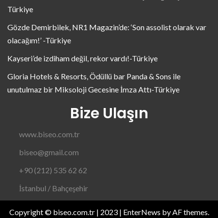
Türkiye
Gözde Demirbilek, NR1 Magazin’de: ‘Son assolist olarak var
olacağım!’ -Türkiye
Kayseri’de izdiham değil, rekor vardı!-Türkiye
Gloria Hotels & Resorts, Ödüllü bar Panda & Sons ile
unutulmaz bir Miksoloji Gecesine İmza Attı-Türkiye
Bize Ulaşın
www.biseo.com.tr
biseo@gmail.com
+90 (212) 535 62 62
İstanbul / Bahçeşehir
Copyright © biseo.com.tr | 2023
|
EnterNews
by AF themes.