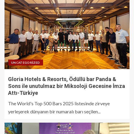
UNCATEGORIZED
Gloria Hotels & Resorts, Ödüllü bar Panda &
Sons ile unutulmaz bir Miksoloji Gecesine İmza
Attı-Türkiye
The World's Top 500 Bars 2025 listesinde zirveye
yerleşerek dünyanın bir numaralı barı seçilen...