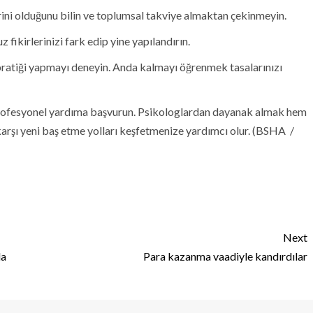
rini olduğunu bilin ve toplumsal takviye almaktan çekinmeyin.
fikirlerinizi fark edip yine yapılandırın.
pratiği yapmayı deneyin. Anda kalmayı öğrenmek tasalarınızı
z profesyonel yardıma başvurun. Psikologlardan dayanak almak hem
karşı yeni baş etme yolları keşfetmenize yardımcı olur. (BSHA /
Next
la
Para kazanma vaadiyle kandırdılar