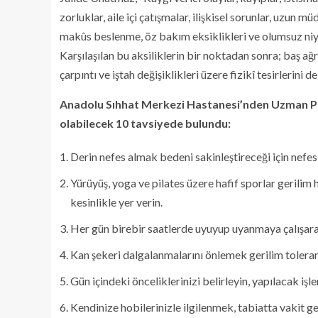
zorluklar, aile içi çatışmalar, ilişkisel sorunlar, uzun mü
makûs beslenme, öz bakım eksiklikleri ve olumsuz niye
Karşılaşılan bu aksiliklerin bir noktadan sonra; baş ağr
çarpıntı ve iştah değişiklikleri üzere fizikî tesirler
Anadolu Sıhhat Merkezi Hastanesi’nden Uzman Ps
olabilecek 10 tavsiyede bulundu:
Derin nefes almak bedeni sakinleştireceği için nefes
Yürüyüş, yoga ve pilates üzere hafif sporlar gerilim
kesinlikle yer verin.
Her gün birebir saatlerde uyuyup uyanmaya çalışara
Kan şekeri dalgalanmalarını önlemek gerilim toleransın
Gün içindeki önceliklerinizi belirleyin, yapılacak iş
Kendinize hobilerinizle ilgilenmek, tabiatta vakit g