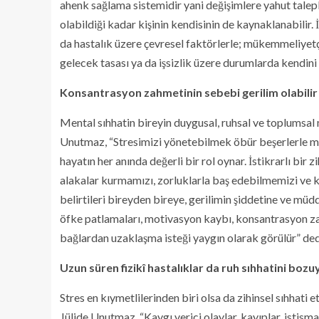
ahenk sağlama sistemidir yani değişimlere yahut talep
olabildiği kadar kişinin kendisinin de kaynaklanabilir. İ
da hastalık üzere çevresel faktörlerle; mükemmeliyetçil
gelecek tasası ya da işsizlik üzere durumlarda kendini 
Konsantrasyon zahmetinin sebebi gerilim olabilir
Mental sıhhatin bireyin duygusal, ruhsal ve toplumsal
Unutmaz, “Stresimizi yönetebilmek öbür beşerlerle mü
hayatın her anında değerli bir rol oynar. İstikrarlı bir 
alakalar kurmamızı, zorluklarla baş edebilmemizi ve k
belirtileri bireyden bireye, gerilimin şiddetine ve müdd
öfke patlamaları, motivasyon kaybı, konsantrasyon za
bağlardan uzaklaşma isteği yaygın olarak görülür” ded
Uzun süren fizikî hastalıklar da ruh sıhhatini bozu
Stres en kıymetlilerinden biri olsa da zihinsel sıhha
Jülide Unutmaz, “Kaygı verici olaylar, kayıplar, istism