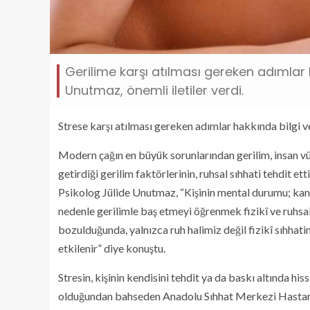
Gerilime karşı atılması gereken adımlar 
Unutmaz, önemli iletiler verdi.
Strese karşı atılması gereken adımlar hakkında bilgi v
Modern çağın en büyük sorunlarından gerilim, insan vü
getirdiği gerilim faktörlerinin, ruhsal sıhhati tehdit
Psikolog Jülide Unutmaz, “Kişinin mental durumu; kanılar
nedenle gerilimle baş etmeyi öğrenmek fizikî ve ruhsa
bozulduğunda, yalnızca ruh halimiz değil fizikî sıhhat
etkilenir” diye konuştu.
Stresin, kişinin kendisini tehdit ya da baskı altında his
olduğundan bahseden Anadolu Sıhhat Merkezi Hastane