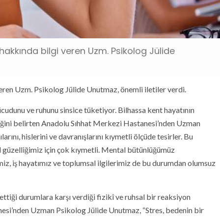
hakkında bilgi veren Uzm. Psikolog Jülide
eren Uzm. Psikolog Jülide Unutmaz, önemli iletiler verdi.
cudunu ve ruhunu sinsice tüketiyor. Bilhassa kent hayatının
 ettiğini belirten Anadolu Sıhhat Merkezi Hastanesi’nden Uzman
ını, hislerini ve davranışlarını kıymetli ölçüde tesirler. Bu
l güzelliğimiz için çok kıymetli. Mental bütünlüğümüz
imiz, iş hayatımız ve toplumsal ilgilerimiz de bu durumdan olumsuz
settiği durumlara karşı verdiği fizikî ve ruhsal bir reaksiyon
si’nden Uzman Psikolog Jülide Unutmaz, “Stres, bedenin bir