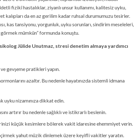
ddetli fizikî hastalıklar, ziyanlı unsur kullanımı, kalitesiz uyku,
t kalıpları da en az gerilim kadar ruhsal durumumuzu tesirler.
ısı, kas tansiyonu, yorgunluk, uyku sorunları, sindirim meseleleri,
ini de görmek mümkün” formunda konuştu.
ikolog Jülide Unutmaz, stresi denetim almaya yardımcı
 ve gevşeme pratikleri yapın.
 hormonlarını azaltır. Bu nedenle hayatınızda sistemli idmana
k uyku nizamınıza dikkat edin.
ı artırır bu nedenle sağlıklı ve istikrarlı beslenin.
lerinizi küçük kesimlere bölerek vakit idaresine ehemmiyet verin.
eçirmek yahut müzik dinlemek üzere keyifli vakitler yaratın.