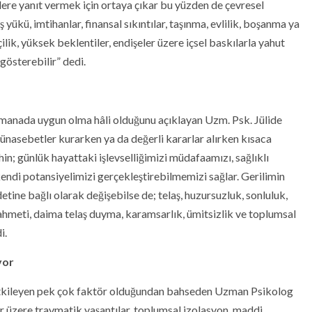
lere yanıt vermek için ortaya çıkar bu yüzden de çevresel
ş yükü, imtihanlar, finansal sıkıntılar, taşınma, evlilik, boşanma ya
ik, yüksek beklentiler, endişeler üzere içsel baskılarla yahut
gösterebilir” dedi.
 manada uygun olma hâli olduğunu açıklayan Uzm. Psk. Jülide
nasebetler kurarken ya da değerli kararlar alırken kısaca
zihin; günlük hayattaki işlevselliğimizi müdafaamızı, sağlıklı
endi potansiyelimizi gerçekleştirebilmemizi sağlar. Gerilimin
etine bağlı olarak değişebilse de; telaş, huzursuzluk, sonluluk,
hmeti, daima telaş duyma, karamsarlık, ümitsizlik ve toplumsal
i.
yor
ti etkileyen pek çok faktör olduğundan bahseden Uzman Psikolog
ar üzere travmatik yaşantılar, toplumsal izolasyon, maddi