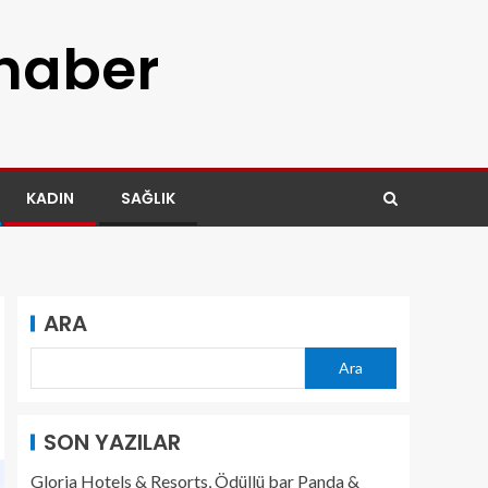
 haber
KADIN
SAĞLIK
ARA
Ara
SON YAZILAR
Gloria Hotels & Resorts, Ödüllü bar Panda &