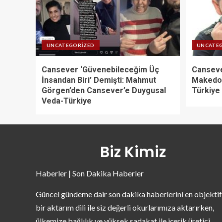
UNCATEGORIZED
UNCATE
Cansever ‘Güvenebileceğim Üç
Canseve
İnsandan Biri’ Demişti: Mahmut
Makedon
Görgen’den Cansever’e Duygusal
Türkiye
Veda-Türkiye
Biz Kimiz
Haberler | Son Dakika Haberler
Güncel gündeme dair son dakika haberlerini en objektif
bir aktarım dili ile siz değerli okurlarımıza aktarırken,
ülkemize bağlılık ve yüksek sadakat ile içerik üretici