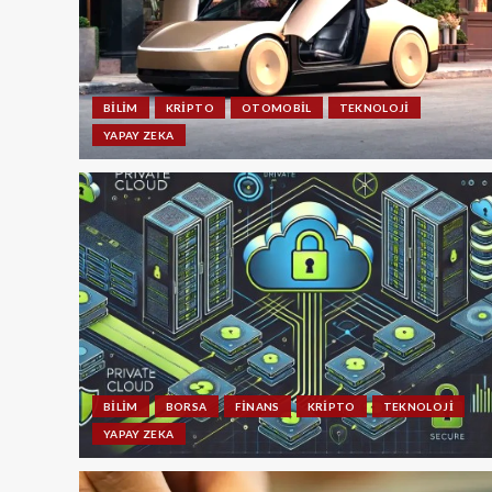
BILIM
KRIPTO
OTOMOBIL
TEKNOLOJI
YAPAY ZEKA
BILIM
BORSA
FINANS
KRIPTO
TEKNOLOJI
YAPAY ZEKA