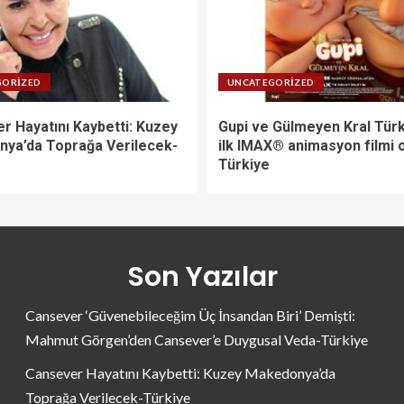
GORIZED
UNCATEGORIZED
r Hayatını Kaybetti: Kuzey
Gupi ve Gülmeyen Kral Türk
ya’da Toprağa Verilecek-
ilk IMAX® animasyon filmi 
Türkiye
Son Yazılar
Cansever ‘Güvenebileceğim Üç İnsandan Biri’ Demişti:
Mahmut Görgen’den Cansever’e Duygusal Veda-Türkiye
Cansever Hayatını Kaybetti: Kuzey Makedonya’da
Toprağa Verilecek-Türkiye