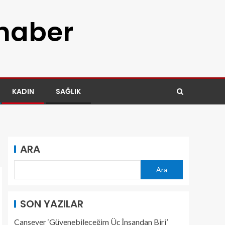
 haber
KADIN
SAĞLIK
ARA
Ara
SON YAZILAR
Cansever ‘Güvenebileceğim Üç İnsandan Biri’