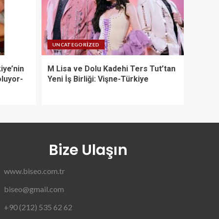
UNCATEGORIZED
iye’nin
M Lisa ve Dolu Kadehi Ters Tut’tan
oluyor-
Yeni İş Birliği: Vişne-Türkiye
Bize Ulaşın
www.biseo.com.tr
biseo@gmail.com
+90 (212) 535 62 62