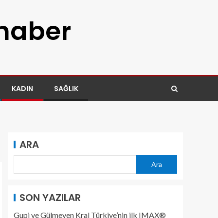
 haber
KADIN
SAĞLIK
ARA
Ara
SON YAZILAR
Gupi ve Gülmeyen Kral Türkiye’nin ilk IMAX®