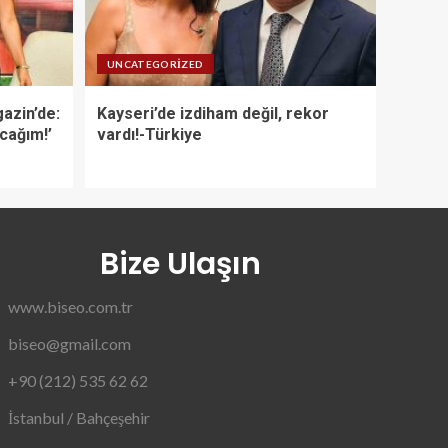
UNCATEGORIZED
azin’de:
Kayseri’de izdiham değil, rekor
acağım!’
vardı!-Türkiye
Bize Ulaşın
www.biseo.com.tr
biseo@gmail.com
+90 (212) 535 62 62
İstanbul / Bahçeşehir