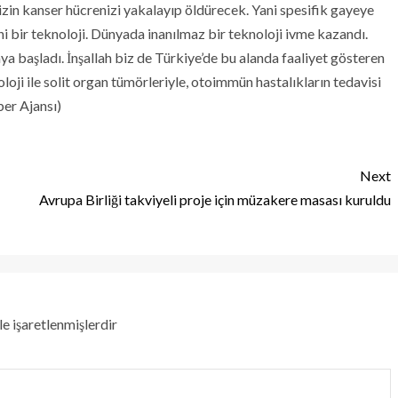
izin kanser hücrenizi yakalayıp öldürecek. Yani spesifik gayeye
eni bir teknoloji. Dünyada inanılmaz bir teknoloji ivme kazandı.
 başladı. İnşallah biz de Türkiye’de bu alanda faaliyet gösteren
oji ile solit organ tümörleriyle, otoimmün hastalıkların tedavisi
er Ajansı)
Next
Avrupa Birliği takviyeli proje için müzakere masası kuruldu
le işaretlenmişlerdir