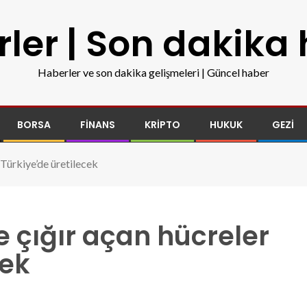
ler | Son dakika
Haberler ve son dakika gelişmeleri | Güncel haber
BORSA
FINANS
KRIPTO
HUKUK
GEZI
 Türkiye’de üretilecek
 çığır açan hücreler
cek