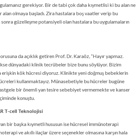
ulamanız gerekiyor. Bir de tabi çok daha kıymetlisi ki bu alan ne
r alan olmaya başladı. Zira hastalara boş vaatler verip bu
n sonra güzelleşme potansiyeli olan hastalara bu uygulamaların
 sorusuna da açıklık getiren Prof. Dr. Karaöz, “Hayır yapmaz.
kse dünyadaki klinik tecrübeler bize bunu söylüyor. Bizim
 erişkin kök hücresi diyoruz. Klinikte yeni doğmuş bebeklerin
creleri kullanmaktayız. Münasebetiyle bu hücreler bugüne
a rastgele bir önemli yan tesire sebebiyet vermemekte ve kanser
çiminde konuştu.
 T-cell Teknolojisi
an bir başka kıymetli hususun ise hücresel immünoterapi
terapi ve akıllı ilaçlar üzere seçenekler olmasına karşın hala