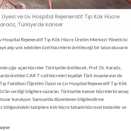
m Üyesi ve Liv Hospital Rejeneratif Tıp Kök Hücre
 Karaöz, Türkiye’de kanser
Liv Hospital Rejeneratif Tıp Kök Hücre Üretim Merkezi Yöneticisi
aye alıp yok edebilen özel hücrelerin üretileceği bir laboratuvarın
de çığır açan hücreler Türkiye’de üretilecek. Prof. Dr. Karaöz,
varda üretilen CAR T-cell hücreleri inşallah Türk insanlarının da
i Tıp Fakültesi Öğretim Üyesi ve Liv Hospital Rejeneratif Tıp Kök
z’ün verdiği bilgilere nazaran, Türkiye’de kanser hücrelerini amaç
ratuvar kuruluyor. Samsun’da düzenlenen bilgilendirme
z bölgesindeki tabiplere kök hücre tabanlı hücresel tedaviler ve
luyor