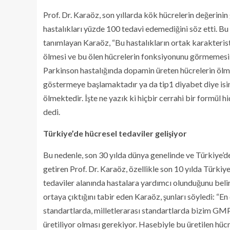
Prof. Dr. Karaöz, son yıllarda kök hücrelerin değerinin
hastalıkları yüzde 100 tedavi edemediğini söz etti. Bu
tanımlayan Karaöz, “Bu hastalıkların ortak karakteristi
ölmesi ve bu ölen hücrelerin fonksiyonunu görmemesi s
Parkinson hastalığında dopamin üreten hücrelerin ölmes
göstermeye başlamaktadır ya da tip1 diyabet diye isim
ölmektedir. İşte ne yazık ki hiçbir cerrahi bir formül 
dedi.
Türkiye’de hücresel tedaviler gelişiyor
Bu nedenle, son 30 yılda dünya genelinde ve Türkiye’de 
getiren Prof. Dr. Karaöz, özellikle son 10 yılda Türkiy
tedaviler alanında hastalara yardımcı olunduğunu beli
ortaya çıktığını tabir eden Karaöz, şunları söyledi: “E
standartlarda, milletlerarası standartlarda bizim GMP 
üretiliyor olması gerekiyor. Hasebiyle bu üretilen hü