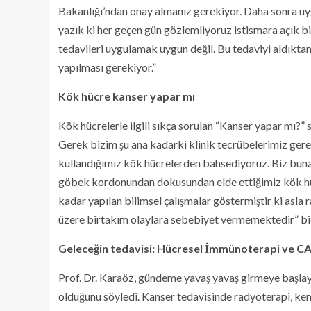
Bakanlığı’ndan onay almanız gerekiyor. Daha sonra uyg
yazık ki her geçen gün gözlemliyoruz istismara açık bi
tedavileri uygulamak uygun değil. Bu tedaviyi aldıkta
yapılması gerekiyor.”
Kök hücre kanser yapar mı
Kök hücrelerle ilgili sıkça sorulan “Kanser yapar mı?”
Gerek bizim şu ana kadarki klinik tecrübelerimiz gere
kullandığımız kök hücrelerden bahsediyoruz. Biz buna
göbek kordonundan dokusundan elde ettiğimiz kök hü
kadar yapılan bilimsel çalışmalar göstermiştir ki asl
üzere birtakım olaylara sebebiyet vermemektedir” bi
Geleceğin tedavisi: Hücresel İmmünoterapi ve CAR
Prof. Dr. Karaöz, gündeme yavaş yavaş girmeye başlay
olduğunu söyledi. Kanser tedavisinde radyoterapi, kemo