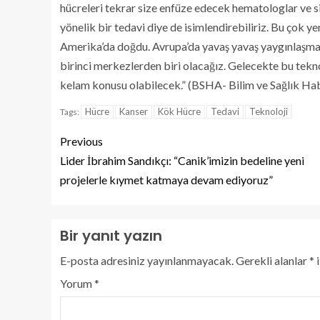
hücreleri tekrar size enfüze edecek hematologlar ve s
yönelik bir tedavi diye de isimlendirebiliriz. Bu çok y
Amerika’da doğdu. Avrupa’da yavaş yavaş yaygınlaşmaya
birinci merkezlerden biri olacağız. Gelecekte bu teknol
kelam konusu olabilecek.” (BSHA- Bilim ve Sağlık Hab
Hücre
Kanser
Kök Hücre
Tedavi
Teknoloji
Tags:
Previous
Lider İbrahim Sandıkçı: “Canik’imizin bedeline yeni
projelerle kıymet katmaya devam ediyoruz”
Bir yanıt yazın
E-posta adresiniz yayınlanmayacak.
Gerekli alanlar
*
i
Yorum
*