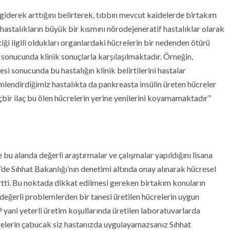
 giderek arttığını belirterek, tıbbın mevcut kaidelerde birtakım
 hastalıkların büyük bir kısmını nörodejeneratif hastalıklar olarak
ği ilgili oldukları organlardaki hücrelerin bir nedenden ötürü
onucunda klinik sonuçlarla karşılaşılmaktadır. Örneğin,
i sonucunda bu hastalığın klinik belirtilerini hastalar
lendirdiğimiz hastalıkta da pankreasta insülin üreten hücreler
hiçbir ilaç bu ölen hücrelerin yerine yenilerini koyamamaktadır”
bu alanda değerli araştırmalar ve çalışmalar yapıldığını lisana
e’de Sıhhat Bakanlığı’nın denetimi altında onay alınarak hücresel
rtti. Bu noktada dikkat edilmesi gereken birtakım konuların
n değerli problemlerden bir tanesi üretilen hücrelerin uygun
yani yeterli üretim koşullarında üretilen laboratuvarlarda
crelerin çabucak siz hastanızda uygulayamazsanız Sıhhat