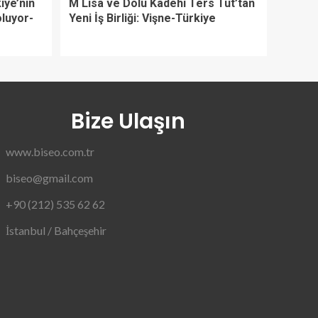
iye’nin
M Lisa ve Dolu Kadehi Ters Tut’tan
oluyor-
Yeni İş Birliği: Vişne-Türkiye
Bize Ulaşın
www.biseo.com.tr
biseo@gmail.com
+90 (212) 535 62 62
İstanbul / Bahçeşehir