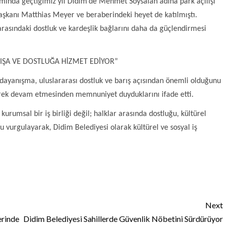
amında geçtiğimiz yıl Didim’de Mehmet Soysalan adına park açılışı
aşkanı Matthias Meyer ve beraberindeki heyet de katılmıştı.
arasındaki dostluk ve kardeşlik bağlarını daha da güçlendirmesi
ARIŞA VE DOSTLUĞA HİZMET EDİYOR”
l dayanışma, uluslararası dostluk ve barış açısından önemli olduğunu
şerek devam etmesinden memnuniyet duyduklarını ifade etti.
rumsal bir iş birliği değil; halklar arasında dostluğu, kültürel
 vurgulayarak, Didim Belediyesi olarak kültürel ve sosyal iş
Next
erinde
Didim Belediyesi Sahillerde Güvenlik Nöbetini Sürdürüyor