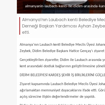
almanyanin-laubach-kenti-ile-didim-arasinda-kard
Almanya’nın Laubach kenti Belediye Mec
Derneği Başkan Yardımcısı Ayhan Zeybek
etti.
Almanya’nın Laubach kenti Belediye Meclis Üyesi Johan
Zeybek, Didim Belediye Başkanı Hatice Gençay’ı ziyaret 
Gerçekleştirilen ziyarette; Didim ile Laubach arasında yılla
kent arasındaki dostluk bağlarının geliştirilmesine yön
DİDİM BELEDİYESİ KARDEŞ ŞEHİR İŞ BİRLİKLERİNİ GÜÇ
Ziyaret kapsamında Laubach Belediye Meclis Üyesi Joha
ağırlamaktan memnuniyet duyacaklarını ifade etti. Görü
açılış sürecine ilişkin değerlendirmeler de yapıldı.