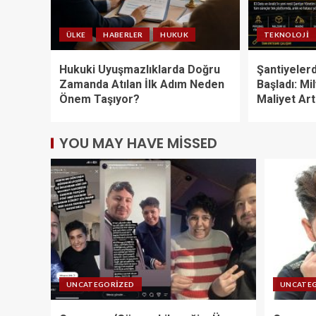
ÜLKE
HABERLER
HUKUK
TEKNOLOJI
Hukuki Uyuşmazlıklarda Doğru
Şantiyelerd
Zamanda Atılan İlk Adım Neden
Başladı: Mi
Önem Taşıyor?
Maliyet Art
YOU MAY HAVE MISSED
UNCATEGORIZED
UNCATE