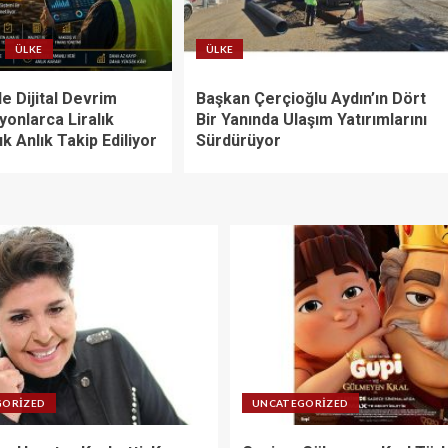
ÜLKE
ÜLKE
e Dijital Devrim
Başkan Çerçioğlu Aydın’ın Dört
lyonlarca Liralık
Bir Yanında Ulaşım Yatırımlarını
ık Anlık Takip Ediliyor
Sürdürüyor
GORIZED
UNCATEGORIZED