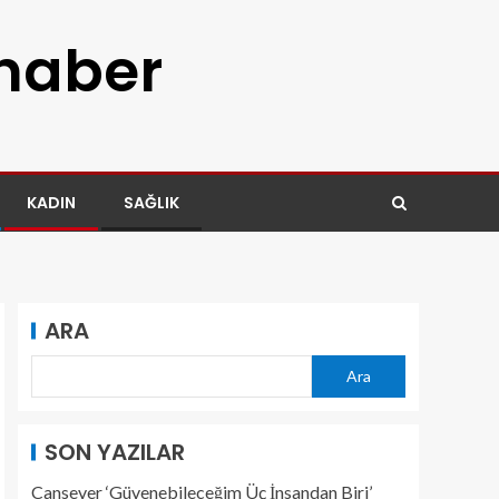
 haber
KADIN
SAĞLIK
ARA
Ara
SON YAZILAR
Cansever ‘Güvenebileceğim Üç İnsandan Biri’