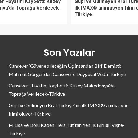
r Hayatını Kaybetti: Kuzey
Gupi ve Gülmeyen Kral Türk
ya’da Toprağa Verilecek-
ilk IMAX® animasyon filmi 
Türkiye
Son Yazılar
Cansever ‘Güvenebileceğim Üç İnsandan Biri’ Demişti:
Mahmut Görgen’den Cansever’e Duygusal Veda-Türkiye
Cansever Hayatını Kaybetti: Kuzey Makedonya’da
Toprağa Verilecek-Türkiye
Gupi ve Gülmeyen Kral Türkiye’nin ilk IMAX® animasyon
filmi oluyor-Türkiye
M Lisa ve Dolu Kadehi Ters Tut’tan Yeni İş Birliği: Vişne-
Türkiye