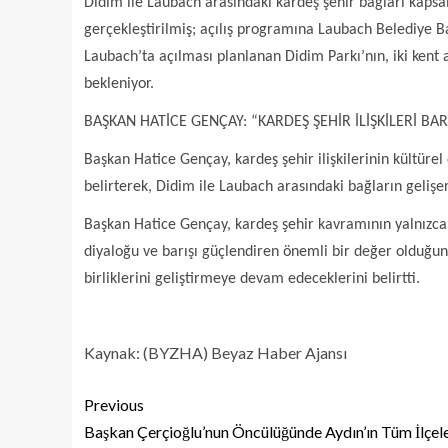
Didim ile Laubach arasındaki kardeş şehir bağları kaps
gerçekleştirilmiş; açılış programına Laubach Belediye B
Laubach’ta açılması planlanan Didim Parkı’nın, iki kent 
bekleniyor.
BAŞKAN HATİCE GENÇAY: “KARDEŞ ŞEHİR İLİŞKİLERİ B
Başkan Hatice Gençay, kardeş şehir ilişkilerinin kültüre
belirterek, Didim ile Laubach arasındaki bağların geli
Başkan Hatice Gençay, kardeş şehir kavramının yalnızca ku
diyaloğu ve barışı güçlendiren önemli bir değer olduğunu
birliklerini geliştirmeye devam edeceklerini belirtti.
Kaynak: (BYZHA) Beyaz Haber Ajansı
Previous
Başkan Çerçioğlu’nun Öncülüğünde Aydın’ın Tüm İlçel