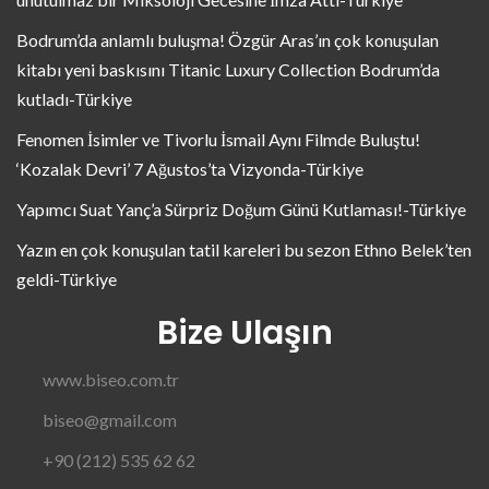
Bodrum’da anlamlı buluşma! Özgür Aras’ın çok konuşulan
kitabı yeni baskısını Titanic Luxury Collection Bodrum’da
kutladı-Türkiye
Fenomen İsimler ve Tivorlu İsmail Aynı Filmde Buluştu!
‘Kozalak Devri’ 7 Ağustos’ta Vizyonda-Türkiye
Yapımcı Suat Yanç’a Sürpriz Doğum Günü Kutlaması!-Türkiye
Yazın en çok konuşulan tatil kareleri bu sezon Ethno Belek’ten
geldi-Türkiye
Bize Ulaşın
www.biseo.com.tr
biseo@gmail.com
+90 (212) 535 62 62