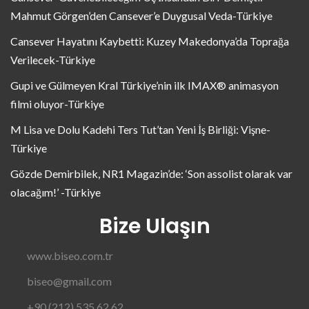
Mahmut Görgen’den Cansever’e Duygusal Veda-Türkiye
Cansever Hayatını Kaybetti: Kuzey Makedonya’da Toprağa
Verilecek-Türkiye
Gupi ve Gülmeyen Kral Türkiye’nin ilk IMAX® animasyon
filmi oluyor-Türkiye
M Lisa ve Dolu Kadehi Ters Tut’tan Yeni İş Birliği: Vişne-
Türkiye
Gözde Demirbilek, NR1 Magazin’de: ‘Son assolist olarak var
olacağım!’ -Türkiye
Bize Ulaşın
www.biseo.com.tr
biseo@gmail.com
+90 (212) 535 62 62