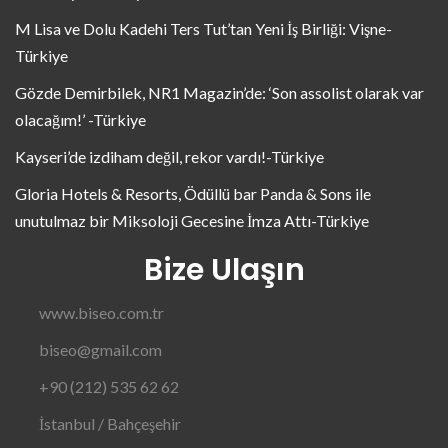
M Lisa ve Dolu Kadehi Ters Tut’tan Yeni İş Birliği: Vişne-
Türkiye
Gözde Demirbilek, NR1 Magazin’de: ‘Son assolist olarak var
olacağım!’ -Türkiye
Kayseri’de izdiham değil, rekor vardı!-Türkiye
Gloria Hotels & Resorts, Ödüllü bar Panda & Sons ile
unutulmaz bir Miksoloji Gecesine İmza Attı-Türkiye
Bize Ulaşın
www.biseo.com.tr
biseo@gmail.com
+90 (212) 535 62 62
İstanbul / Bahçeşehir