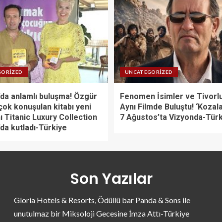
GORIZED
UNCATEGORIZED
da anlamlı buluşma! Özgür
Fenomen İsimler ve Tivorlu
çok konuşulan kitabı yeni
Aynı Filmde Buluştu! ‘Kozal
ı Titanic Luxury Collection
7 Ağustos’ta Vizyonda-Tür
da kutladı-Türkiye
Son Yazılar
Gloria Hotels & Resorts, Ödüllü bar Panda & Sons ile
unutulmaz bir Miksoloji Gecesine İmza Attı-Türkiye