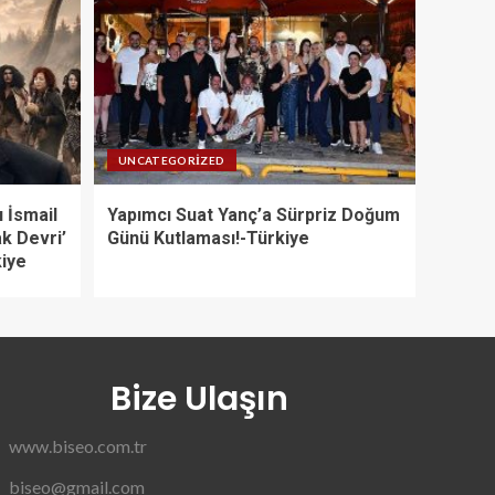
UNCATEGORIZED
 İsmail
Yapımcı Suat Yanç’a Sürpriz Doğum
ak Devri’
Günü Kutlaması!-Türkiye
kiye
Bize Ulaşın
www.biseo.com.tr
biseo@gmail.com