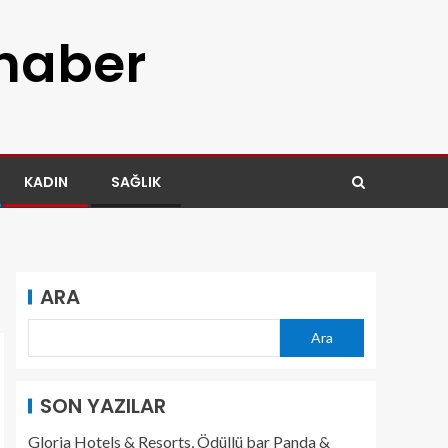
 haber
KADIN
SAĞLIK
ARA
Ara
SON YAZILAR
Gloria Hotels & Resorts, Ödüllü bar Panda &