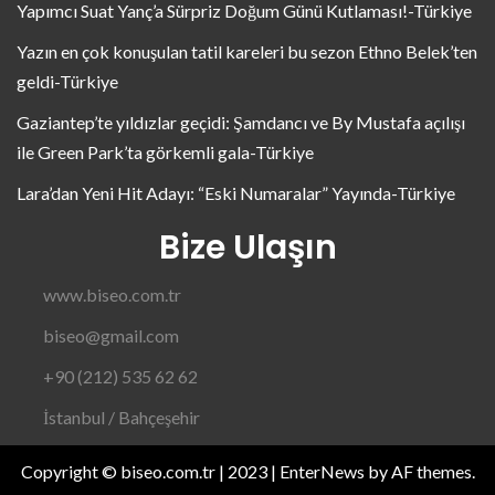
Yapımcı Suat Yanç’a Sürpriz Doğum Günü Kutlaması!-Türkiye
Yazın en çok konuşulan tatil kareleri bu sezon Ethno Belek’ten
geldi-Türkiye
Gaziantep’te yıldızlar geçidi: Şamdancı ve By Mustafa açılışı
ile Green Park’ta görkemli gala-Türkiye
Lara’dan Yeni Hit Adayı: “Eski Numaralar” Yayında-Türkiye
Bize Ulaşın
www.biseo.com.tr
biseo@gmail.com
+90 (212) 535 62 62
İstanbul / Bahçeşehir
Copyright © biseo.com.tr | 2023
|
EnterNews
by AF themes.