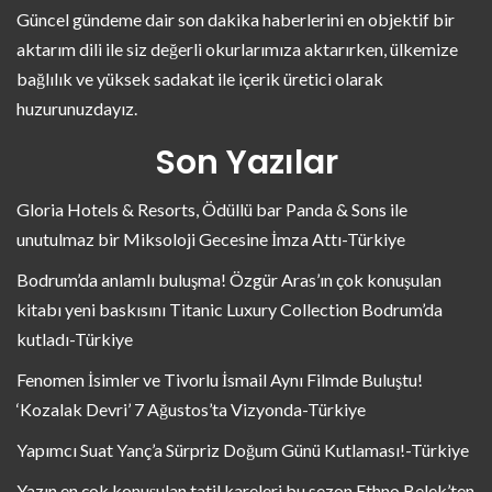
Güncel gündeme dair son dakika haberlerini en objektif bir
aktarım dili ile siz değerli okurlarımıza aktarırken, ülkemize
bağlılık ve yüksek sadakat ile içerik üretici olarak
huzurunuzdayız.
Son Yazılar
Gloria Hotels & Resorts, Ödüllü bar Panda & Sons ile
unutulmaz bir Miksoloji Gecesine İmza Attı-Türkiye
Bodrum’da anlamlı buluşma! Özgür Aras’ın çok konuşulan
kitabı yeni baskısını Titanic Luxury Collection Bodrum’da
kutladı-Türkiye
Fenomen İsimler ve Tivorlu İsmail Aynı Filmde Buluştu!
‘Kozalak Devri’ 7 Ağustos’ta Vizyonda-Türkiye
Yapımcı Suat Yanç’a Sürpriz Doğum Günü Kutlaması!-Türkiye
Yazın en çok konuşulan tatil kareleri bu sezon Ethno Belek’ten