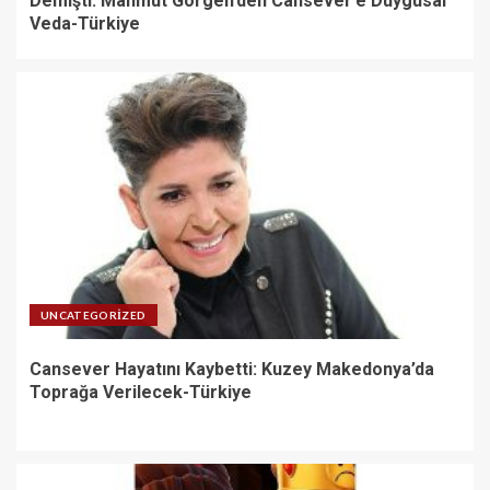
Demişti: Mahmut Görgen’den Cansever’e Duygusal
Veda-Türkiye
UNCATEGORIZED
Cansever Hayatını Kaybetti: Kuzey Makedonya’da
Toprağa Verilecek-Türkiye