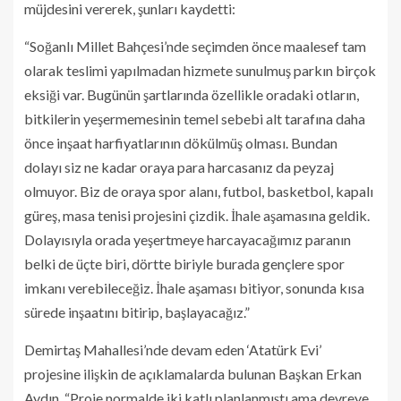
müjdesini vererek, şunları kaydetti:
“Soğanlı Millet Bahçesi’nde seçimden önce maalesef tam
olarak teslimi yapılmadan hizmete sunulmuş parkın birçok
eksiği var. Bugünün şartlarında özellikle oradaki otların,
bitkilerin yeşermemesinin temel sebebi alt tarafına daha
önce inşaat harfiyatlarının dökülmüş olması. Bundan
dolayı siz ne kadar oraya para harcasanız da peyzaj
olmuyor. Biz de oraya spor alanı, futbol, basketbol, kapalı
güreş, masa tenisi projesini çizdik. İhale aşamasına geldik.
Dolayısıyla orada yeşertmeye harcayacağımız paranın
belki de üçte biri, dörtte biriyle burada gençlere spor
imkanı verebileceğiz. İhale aşaması bitiyor, sonunda kısa
sürede inşaatını bitirip, başlayacağız.”
Demirtaş Mahallesi’nde devam eden ‘Atatürk Evi’
projesine ilişkin de açıklamalarda bulunan Başkan Erkan
Aydın, “Proje normalde iki katlı planlanmıştı ama devreye