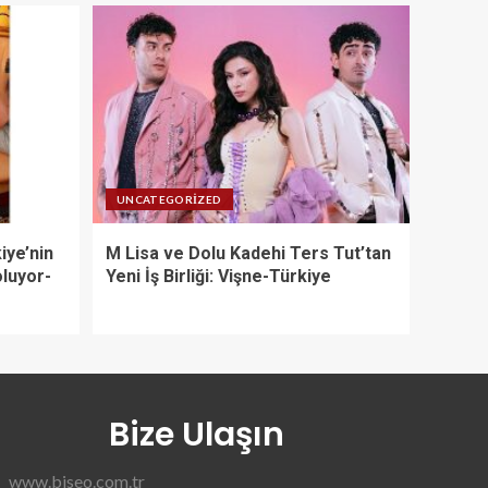
UNCATEGORIZED
iye’nin
M Lisa ve Dolu Kadehi Ters Tut’tan
oluyor-
Yeni İş Birliği: Vişne-Türkiye
Bize Ulaşın
www.biseo.com.tr