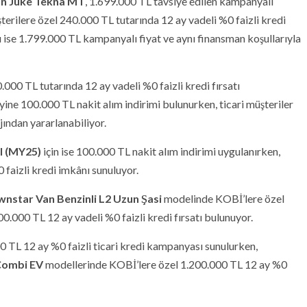
an Juke Tekna MT
, 1.699.000 TL tavsiye edilen kampanyalı
şterilere özel 240.000 TL tutarında 12 ay vadeli %0 faizli kredi
 ise 1.799.000 TL kampanyalı fiyat ve aynı finansman koşullarıyla
0.000 TL tutarında 12 ay vadeli %0 faizli kredi fırsatı
yine 100.000 TL nakit alım indirimi bulunurken, ticari müşteriler
jından yararlanabiliyor.
l (MY25)
için ise 100.000 TL nakit alım indirimi uygulanırken,
 faizli kredi imkânı sunuluyor.
wnstar Van Benzinli L2 Uzun Şasi
modelinde KOBİ’lere özel
00.000 TL 12 ay vadeli %0 faizli kredi fırsatı bulunuyor.
0 TL 12 ay %0 faizli ticari kredi kampanyası sunulurken,
Combi EV
modellerinde KOBİ’lere özel 1.200.000 TL 12 ay %0