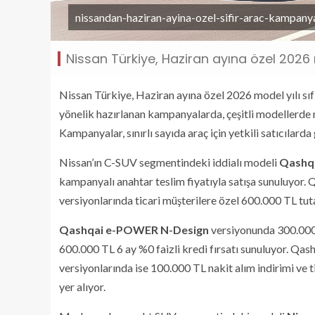
nissandan-haziran-ayina-ozel-sifir-arac-kampanya
Nissan Türkiye, Haziran ayına özel 2026 
Nissan Türkiye, Haziran ayına özel 2026 model yılı sıf
yönelik hazırlanan kampanyalarda, çeşitli modellerde na
Kampanyalar, sınırlı sayıda araç için yetkili satıcılarda
Nissan’ın C-SUV segmentindeki iddialı modeli
Qashqa
kampanyalı anahtar teslim fiyatıyla satışa sunuluyor
versiyonlarında ticari müşterilere özel 600.000 TL tuta
Qashqai e-POWER N-Design
versiyonunda 300.000 T
600.000 TL 6 ay %0 faizli kredi fırsatı sunuluyor. 
versiyonlarında ise 100.000 TL nakit alım indirimi ve 
yer alıyor.