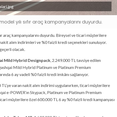
lari.jpg
model yılı sıfır araç kampanyalarını duyurdu.
ır araç kampanyalarını duyurdu. Bireysel ve ticari müşterilere
kit alım indirimleri ve %0 faizli kredi seçenekleri sunuluyor.
 geçerli olacak.
i Mild Hybrid Designpack
, 2.249.000 TL tavsiye edilen
. Qashqai Mild Hybrid Platinum ve Platinum Premium
rında 6 ay vadeli %0 faizli kredi imkânı sağlanıyor.
L’ye varan nakit alım indirimi uygulanırken, ticari müşterilere
Qashqai e-POWER’ın Skypack, Platinum ve Platinum Premium
ticari müşterilere özel 600.000 TL 6 ay %0 faizli kredi kampanyası