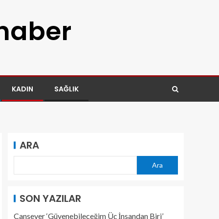
 haber
KADIN
SAĞLIK
ARA
Ara
SON YAZILAR
Cansever ‘Güvenebileceğim Üç İnsandan Biri’