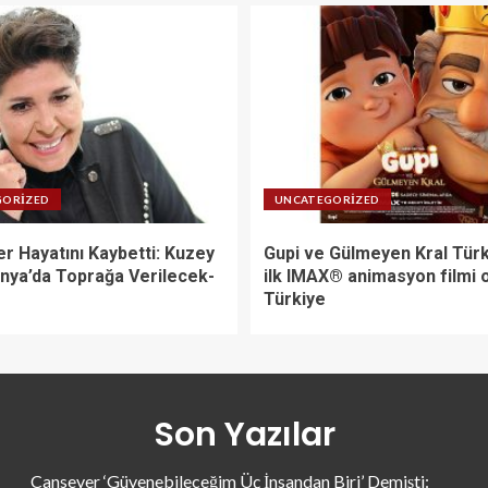
GORIZED
UNCATEGORIZED
r Hayatını Kaybetti: Kuzey
Gupi ve Gülmeyen Kral Türk
ya’da Toprağa Verilecek-
ilk IMAX® animasyon filmi 
Türkiye
Son Yazılar
Cansever ‘Güvenebileceğim Üç İnsandan Biri’ Demişti: