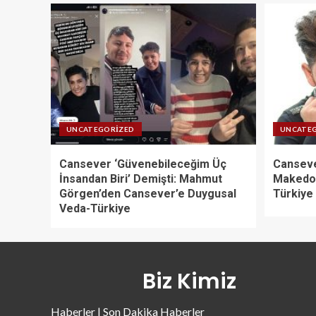
UNCATEGORIZED
UNCATE
Cansever ‘Güvenebileceğim Üç
Canseve
İnsandan Biri’ Demişti: Mahmut
Makedon
Görgen’den Cansever’e Duygusal
Türkiye
Veda-Türkiye
Biz Kimiz
Haberler | Son Dakika Haberler