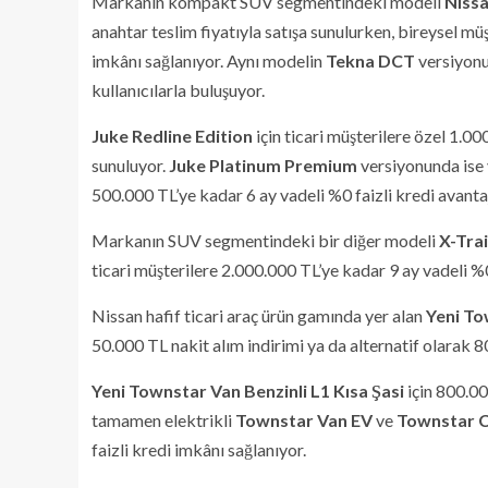
Markanın kompakt SUV segmentindeki modeli
Niss
anahtar teslim fiyatıyla satışa sunulurken, bireysel mü
imkânı sağlanıyor. Aynı modelin
Tekna DCT
versiyonu
kullanıcılarla buluşuyor.
Juke Redline Edition
için ticari müşterilere özel 1.00
sunuluyor.
Juke Platinum Premium
versiyonunda ise 
500.000 TL’ye kadar 6 ay vadeli %0 faizli kredi avanta
Markanın SUV segmentindeki bir diğer modeli
X-Trai
ticari müşterilere 2.000.000 TL’ye kadar 9 ay vadeli %0
Nissan hafif ticari araç ürün gamında yer alan
Yeni To
50.000 TL nakit alım indirimi ya da alternatif olarak 8
Yeni Townstar Van Benzinli L1 Kısa Şasi
için 800.00
tamamen elektrikli
Townstar Van EV
ve
Townstar 
faizli kredi imkânı sağlanıyor.