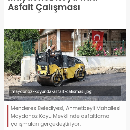
Asfalt Çalışması
maydonoz-koyunda-asfalt-calismasi.jpg
Menderes Belediyesi, Ahmetbeyli Mahallesi
Maydonoz Koyu Mevkii’nde asfaltlama
çalışmaları gerçekleştiriyor.