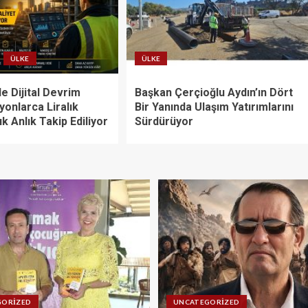
ÜLKE
ÜLKE
e Dijital Devrim
Başkan Çerçioğlu Aydın’ın Dört
lyonlarca Liralık
Bir Yanında Ulaşım Yatırımlarını
ık Anlık Takip Ediliyor
Sürdürüyor
GORIZED
UNCATEGORIZED