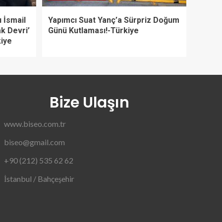
 İsmail
Yapımcı Suat Yanç’a Sürpriz Doğum
ak Devri’
Günü Kutlaması!-Türkiye
kiye
Bize Ulaşın
www.biseo.com.tr
biseo@gmail.com
+90 (212) 535 62 62
İstanbul / Bahçeşehir