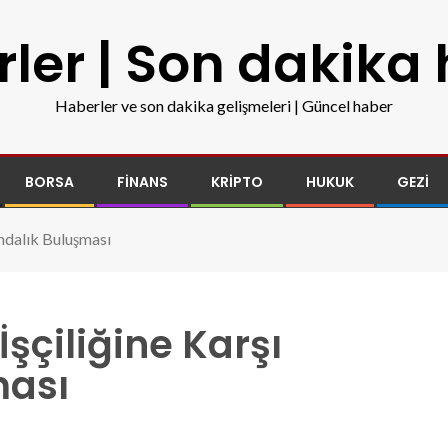
ler | Son dakika
Haberler ve son dakika gelişmeleri | Güncel haber
BORSA
FINANS
KRIPTO
HUKUK
GEZI
ındalık Buluşması
şçiliğine Karşı
ması