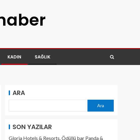
 haber
KADIN
SAĞLIK
ARA
Ara
SON YAZILAR
Gloria Hotels & Resorts, Ödüllü bar Panda &