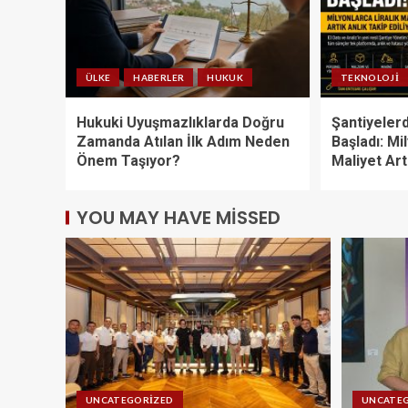
ÜLKE
HABERLER
HUKUK
TEKNOLOJI
Hukuki Uyuşmazlıklarda Doğru
Şantiyelerd
Zamanda Atılan İlk Adım Neden
Başladı: Mi
Önem Taşıyor?
Maliyet Art
YOU MAY HAVE MISSED
UNCATEGORIZED
UNCATE