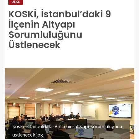
ÜLKE
KOSKİ, İstanbul’daki 9
İlçenin Altyapı
Sorumluluğunu
Üstlenecek
koski-istanbuldaki-9-ilcenin-altyapi-sorumlulugunu-
ustlenecek.jpg