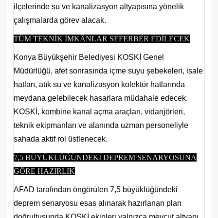
ilçelerinde su ve kanalizasyon altyapısına yönelik
çalışmalarda görev alacak.
TÜM TEKNİK İMKÂNLAR SEFERBER EDİLECEK
Konya Büyükşehir Belediyesi KOSKİ Genel
Müdürlüğü, afet sonrasında içme suyu şebekeleri, isale
hatları, atık su ve kanalizasyon kolektör hatlarında
meydana gelebilecek hasarlara müdahale edecek.
KOSKİ, kombine kanal açma araçları, vidanjörleri,
teknik ekipmanları ve alanında uzman personeliyle
sahada aktif rol üstlenecek.
7,5 BÜYÜKLÜĞÜNDEKİ DEPREM SENARYOSUNA
GÖRE HAZIRLIK
AFAD tarafından öngörülen 7,5 büyüklüğündeki
deprem senaryosu esas alınarak hazırlanan plan
doğrultusunda KOSKİ ekipleri yalnızca mevcut altyapı