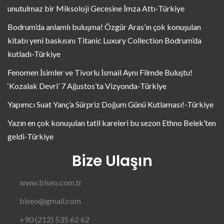
unutulmaz bir Miksoloji Gecesine İmza Attı-Türkiye
Bodrum’da anlamlı buluşma! Özgür Aras’ın çok konuşulan
kitabı yeni baskısını Titanic Luxury Collection Bodrum’da
kutladı-Türkiye
Fenomen İsimler ve Tivorlu İsmail Aynı Filmde Buluştu!
‘Kozalak Devri’ 7 Ağustos’ta Vizyonda-Türkiye
Yapımcı Suat Yanç’a Sürpriz Doğum Günü Kutlaması!-Türkiye
Yazın en çok konuşulan tatil kareleri bu sezon Ethno Belek’ten
geldi-Türkiye
Bize Ulaşın
www.biseo.com.tr
biseo@gmail.com
+90 (212) 535 62 62