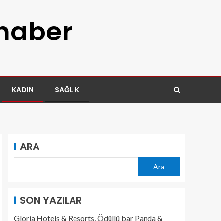
 haber
KADIN
SAĞLIK
ARA
Ara
SON YAZILAR
Gloria Hotels & Resorts, Ödüllü bar Panda &