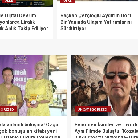
ÜLKE
ÜLKE
e Dijital Devrim
Başkan Çerçioğlu Aydın’ın Dört
lyonlarca Liralık
Bir Yanında Ulaşım Yatırımlarını
ık Anlık Takip Ediliyor
Sürdürüyor
GORIZED
UNCATEGORIZED
da anlamlı buluşma! Özgür
Fenomen İsimler ve Tivorlu
çok konuşulan kitabı yeni
Aynı Filmde Buluştu! ‘Kozal
ı Titanic Luxury Collection
7 Ağustos’ta Vizyonda-Tür