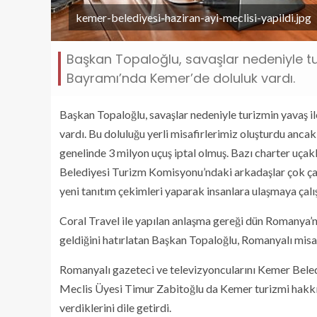
kemer-belediyesi-haziran-ayi-meclisi-yapildi.jpg
Başkan Topaloğlu, savaşlar nedeniyle tu
Bayramı’nda Kemer’de doluluk vardı.
Başkan Topaloğlu, savaşlar nedeniyle turizmin yavaş 
vardı. Bu doluluğu yerli misafirlerimiz oluşturdu anca
genelinde 3 milyon uçuş iptal olmuş. Bazı charter uçakl
Belediyesi Turizm Komisyonu’ndaki arkadaşlar çok çal
yeni tanıtım çekimleri yaparak insanlara ulaşmaya çalış
Coral Travel ile yapılan anlaşma gereği dün Romanya’nı
geldiğini hatırlatan Başkan Topaloğlu, Romanyalı misaf
Romanyalı gazeteci ve televizyoncularını Kemer Bele
Meclis Üyesi Timur Zabitoğlu da Kemer turizmi hakkın
verdiklerini dile getirdi.