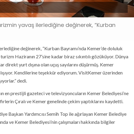
rizmin yavaş ilerlediğine değinerek, “Kurban
ilerlediğine değinerek, “Kurban Bayramı’nda Kemer’de doluluk
k turizm Haziranın 27’sine kadar biraz sıkıntılı gözüküyor. Dünya
ar direkt yurt dışına olan uçuş sayılarını düşürmüş. Kemer
ışıyor. Kendilerine teşekkür ediyorum. VisitKemer üzerinden
ıyorlar.” dedi.
n en prestijli gazeteci ve televizyoncuların Kemer Belediyesi’ne
irlerin Çıralı ve Kemer genelinde çekim yaptıklarını kaydetti.
diye Başkan Yardımcısı Semih Top ile ağırlayan Kemer Belediye
da ve Kemer Belediyesi’nin çalışmaları hakkında bilgiler