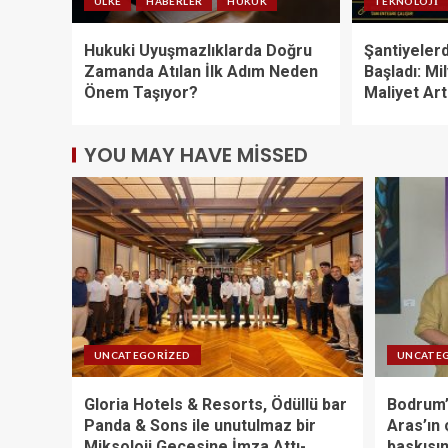
ÜLKE
HABERLER
HUKUK
TEKNOLOJI
Hukuki Uyuşmazlıklarda Doğru
Şantiyelerd
Zamanda Atılan İlk Adım Neden
Başladı: Mi
Önem Taşıyor?
Maliyet Art
YOU MAY HAVE MISSED
UNCATEGORIZED
UNCATE
Gloria Hotels & Resorts, Ödüllü bar
Bodrum’
Panda & Sons ile unutulmaz bir
Aras’ın 
Miksoloji Gecesine İmza Attı-
baskısın