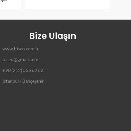
Bize Ulaşın
www.biseo.com.tr
biseo@gmail.com
+90 (212) 535 62 62
İstanbul / Bahçeşehir