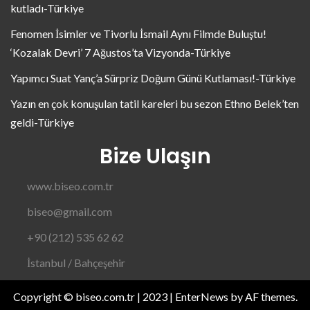
kutladı-Türkiye
Fenomen İsimler ve Tivorlu İsmail Aynı Filmde Buluştu!
‘Kozalak Devri’ 7 Ağustos’ta Vizyonda-Türkiye
Yapımcı Suat Yanç’a Sürpriz Doğum Günü Kutlaması!-Türkiye
Yazın en çok konuşulan tatil kareleri bu sezon Ethno Belek’ten
geldi-Türkiye
Bize Ulaşın
www.biseo.com.tr
biseo@gmail.com
+90 (212) 535 62 62
İstanbul / Bahçeşehir
Copyright © biseo.com.tr | 2023
|
EnterNews
by AF themes.