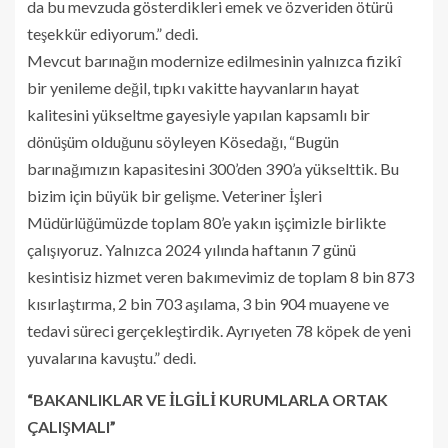
da bu mevzuda gösterdikleri emek ve özveriden ötürü
teşekkür ediyorum.” dedi.
Mevcut barınağın modernize edilmesinin yalnızca fizikî
bir yenileme değil, tıpkı vakitte hayvanların hayat
kalitesini yükseltme gayesiyle yapılan kapsamlı bir
dönüşüm olduğunu söyleyen Kösedağı, “Bugün
barınağımızın kapasitesini 300’den 390’a yükselttik. Bu
bizim için büyük bir gelişme. Veteriner İşleri
Müdürlüğümüzde toplam 80’e yakın işçimizle birlikte
çalışıyoruz. Yalnızca 2024 yılında haftanın 7 günü
kesintisiz hizmet veren bakımevimiz de toplam 8 bin 873
kısırlaştırma, 2 bin 703 aşılama, 3 bin 904 muayene ve
tedavi süreci gerçekleştirdik. Ayrıyeten 78 köpek de yeni
yuvalarına kavuştu.” dedi.
“BAKANLIKLAR VE İLGİLİ KURUMLARLA ORTAK
ÇALIŞMALI”