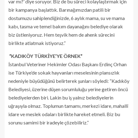
var mı?’ diye soruyor. Biz de bu süreci kolaylaştırmak için
bir kampanya başlattık. Barınağımızdan patili bir
dostumuzu sahiplendiğinizde, 6 aylık mama, su ve mama
kabı, tasma ve temel bakım dayanağını belediye olarak
biz üstleniyoruz. Hem teşvik hem de ahenk sürecini
birlikte atlatmak istiyoruz.”
“KADIKÖY TÜRKİYE’YE ÖRNEK”
İstanbul Veteriner Hekimler Odası Başkanı Erdinç Orhan
ise Türkiye’de sokak hayvanları meselesinin plansızlık
nedeniyle büyüdüğünü belirterek şunları söyledi: “Kadıköy
Belediyesi, üzerine düşen sorumluluğu yerine getiren öncü
belediyelerden biri. Lakin bu iş yalnız belediyelerin
uğraşıyla olmaz. Toplumun tamamı, merkezi idare, mahallî
idare ve meslek odaları birlikte hareket etmeli. Biz bu
sorunu samimi bir iradeyle çözebiliriz.”