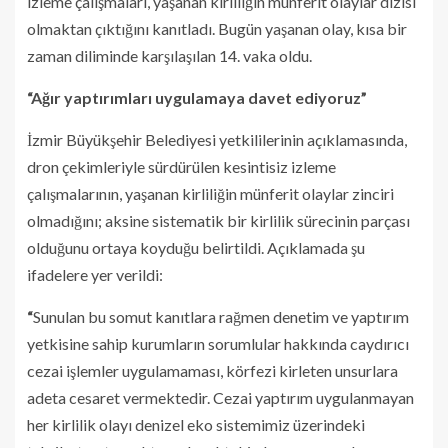
izleme çalışmaları, yaşanan kirliliğin münferit olaylar dizisi
olmaktan çıktığını kanıtladı. Bugün yaşanan olay, kısa bir
zaman diliminde karşılaşılan 14. vaka oldu.
“Ağır yaptırımları uygulamaya davet ediyoruz”
İzmir Büyükşehir Belediyesi yetkililerinin açıklamasında,
dron çekimleriyle sürdürülen kesintisiz izleme
çalışmalarının, yaşanan kirliliğin münferit olaylar zinciri
olmadığını; aksine sistematik bir kirlilik sürecinin parçası
olduğunu ortaya koyduğu belirtildi. Açıklamada şu
ifadelere yer verildi:
“
Sunulan bu somut kanıtlara rağmen denetim ve yaptırım
yetkisine sahip kurumların sorumlular hakkında caydırıcı
cezai işlemler uygulamaması, körfezi kirleten unsurlara
adeta cesaret vermektedir. Cezai yaptırım uygulanmayan
her kirlilik olayı denizel eko sistemimiz üzerindeki