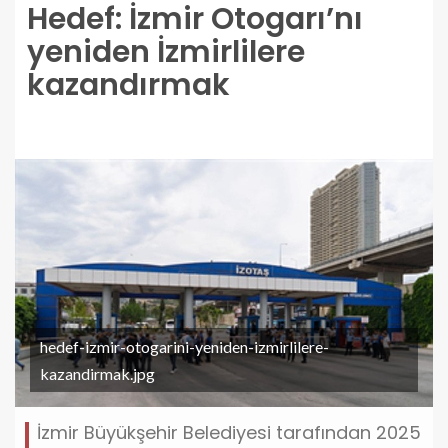
Hedef: İzmir Otogarı’nı
yeniden İzmirlilere
kazandırmak
hedef-izmir-otogarini-yeniden-izmirlilere-
kazandirmak.jpg
İzmir Büyükşehir Belediyesi tarafından 2025