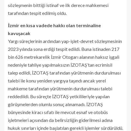
sözleşmenin bittiği istinaf ve ilk derece mahkemesi
tarafından tespit edilmiş oldu.
İzmir en kısa vadede hakkı olan terminaline
kavuşacak
Yargı süreçlerinin ardından yap-işlet-devret sözleşmesinin
2023 yılında sona erdiği tespit edildi. Buna istinaden 217
bin 626 metrekarelik İzmir Otogarı alanının haksız işgali
nedeniyle tahliye yapılmaksızın İZOTAŞ’tan ecrimisil
talep edildi, İZOTAŞ tarafından yürütmenin durdurulması
talebi ile konu yeniden yargıya taşındı ancak yerel
mahkeme tarafından yürütmenin durdurulması talebi
reddedildi. Bu süreçte İZOTAŞ yetkilileriyle yapılan
görüşmelerden olumlu sonuç alınamadı. İZOTAŞ
bünyesinde kiracı sıfatı ile mevcut esnaf ve otobüs
işletmeleri açısından da belirsizliğin giderilmesi adına
hukuk sınırları içinde başlatılan gerekli işlemler sürdürüldü.