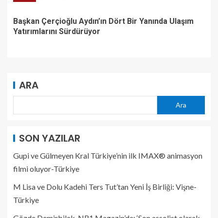
Başkan Çerçioğlu Aydın’ın Dört Bir Yanında Ulaşım
Yatırımlarını Sürdürüyor
ARA
Ara
SON YAZILAR
Gupi ve Gülmeyen Kral Türkiye’nin ilk IMAX® animasyon
filmi oluyor-Türkiye
M Lisa ve Dolu Kadehi Ters Tut’tan Yeni İş Birliği: Vişne-
Türkiye
Gözde Demirbilek, NR1 Magazin’de: ‘Son assolist olarak