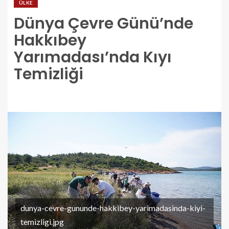
ÜLKE
Dünya Çevre Günü’nde
Hakkıbey
Yarımadası’nda Kıyı
Temizliği
dunya-cevre-gununde-hakkibey-yarimadasinda-kiyi-
temizligi.jpg