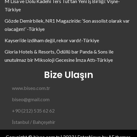
M Lisa ve Dolu Kadehi Ters Tut’tan Yeni İş Birliği: Vişne-
Türkiye
Gözde Demirbilek, NR1 Magazin’de: ‘Son assolist olarak var
olacağım!’ -Türkiye
Kayseri’de izdiham değil, rekor vardı!-Türkiye
Gloria Hotels & Resorts, Ödüllü bar Panda & Sons ile
unutulmaz bir Miksoloji Gecesine İmza Attı-Türkiye
Bize Ulaşın
www.biseo.com.tr
biseo@gmail.com
+90 (212) 535 62 62
İstanbul / Bahçeşehir
Copyright © biseo.com.tr | 2023
|
EnterNews
by AF themes.