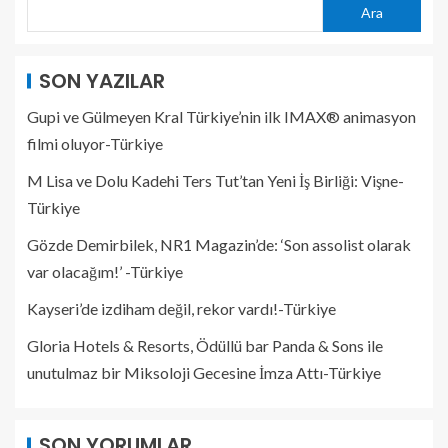
Ara
SON YAZILAR
Gupi ve Gülmeyen Kral Türkiye’nin ilk IMAX® animasyon
filmi oluyor-Türkiye
M Lisa ve Dolu Kadehi Ters Tut’tan Yeni İş Birliği: Vişne-
Türkiye
Gözde Demirbilek, NR1 Magazin’de: ‘Son assolist olarak
var olacağım!’ -Türkiye
Kayseri’de izdiham değil, rekor vardı!-Türkiye
Gloria Hotels & Resorts, Ödüllü bar Panda & Sons ile
unutulmaz bir Miksoloji Gecesine İmza Attı-Türkiye
SON YORUMLAR