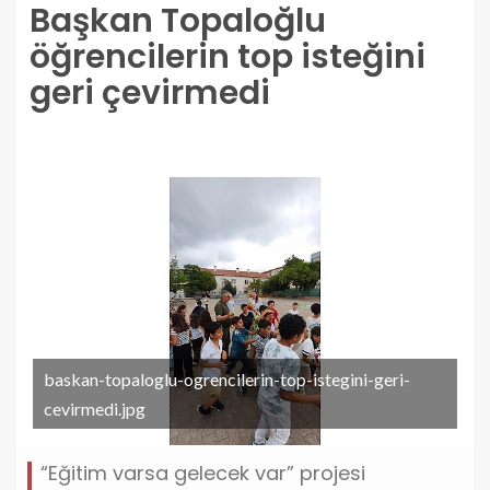
Başkan Topaloğlu
öğrencilerin top isteğini
geri çevirmedi
baskan-topaloglu-ogrencilerin-top-istegini-geri-
cevirmedi.jpg
“Eğitim varsa gelecek var” projesi