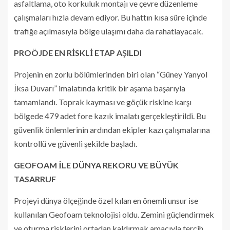
asfaltlama, oto korkuluk montajı ve çevre düzenleme
çalışmaları hızla devam ediyor. Bu hattın kısa süre içinde
trafiğe açılmasıyla bölge ulaşımı daha da rahatlayacak.
PROÖJDE EN RİSKLİ ETAP AŞILDI
Projenin en zorlu bölümlerinden biri olan “Güney Yanyol
İksa Duvarı” imalatında kritik bir aşama başarıyla
tamamlandı. Toprak kayması ve göçük riskine karşı
bölgede 479 adet fore kazık imalatı gerçekleştirildi. Bu
güvenlik önlemlerinin ardından ekipler kazı çalışmalarına
kontrollü ve güvenli şekilde başladı.
GEOFOAM İLE DÜNYA REKORU VE BÜYÜK
TASARRUF
Projeyi dünya ölçeğinde özel kılan en önemli unsur ise
kullanılan Geofoam teknolojisi oldu. Zemini güçlendirmek
ve oturma risklerini ortadan kaldırmak amacıyla tercih