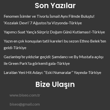
Son Yazılar
Fenomen İsimler ve Tivorlu İsmail Aynı Filmde Buluştu!
‘Kozalak Devri’ 7 Ağustos’ta Vizyonda-Türkiye
Yapımcı Suat Yanç’a Sürpriz Doğum Günü Kutlaması!-Türkiye
Yazın en çok konuşulan tatil kareleri bu sezon Ethno Belek’ten
geldi-Türkiye
Gaziantep’te yıldızlar geçidi: Şamdancı ve By Mustafa açılışı
ile Green Park’ta görkemli gala-Türkiye
Lara’dan Yeni Hit Adayı: “Eski Numaralar” Yayında-Türkiye
Bize Ulaşın
www.biseo.com.tr
biseo@gmail.com