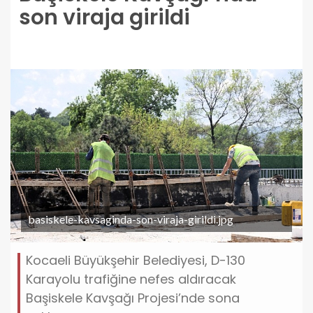
son viraja girildi
basiskele-kavsaginda-son-viraja-girildi.jpg
Kocaeli Büyükşehir Belediyesi, D-130
Karayolu trafiğine nefes aldıracak
Başiskele Kavşağı Projesi’nde sona