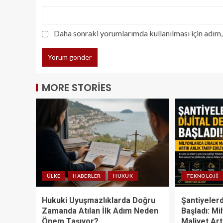
Daha sonraki yorumlarımda kullanılması için adım, 
MORE STORIES
ÜLKE
HABERLER
HUKUK
TEKNOLOJI
Hukuki Uyuşmazlıklarda Doğru
Şantiyelerd
Zamanda Atılan İlk Adım Neden
Başladı: Mi
Önem Taşıyor?
Maliyet Art