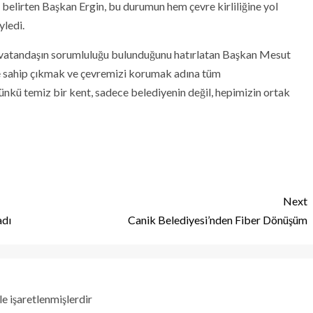
i belirten Başkan Ergin, bu durumun hem çevre kirliliğine yol
yledi.
n vatandaşın sorumluluğu bulunduğunu hatırlatan Başkan Mesut
ize sahip çıkmak ve çevremizi korumak adına tüm
ünkü temiz bir kent, sadece belediyenin değil, hepimizin ortak
Next
adı
Canik Belediyesi’nden Fiber Dönüşüm
le işaretlenmişlerdir