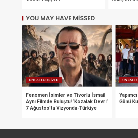
YOU MAY HAVE MISSED
UNCATEGORIZED
UNCATE
Fenomen İsimler ve Tivorlu İsmail
Yapımcı
Aynı Filmde Buluştu! ‘Kozalak Devri’
Günü Ku
7 Ağustos’ta Vizyonda-Türkiye