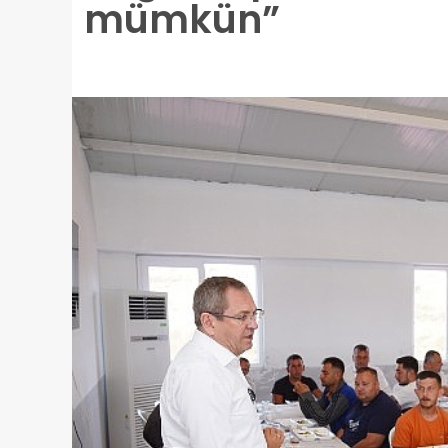
mümkün”