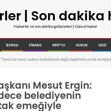
ler | Son dakika
Haberler ve son dakika gelişmeleri | Güncel haber
BORSA
FINANS
KRIPTO
HUKUK
GEZI
“Temiz bir kent, sadece belediyenin değil, hepimizin ortak emeği
aşkanı Mesut Ergin:
adece belediyenin
rtak emeğiyle