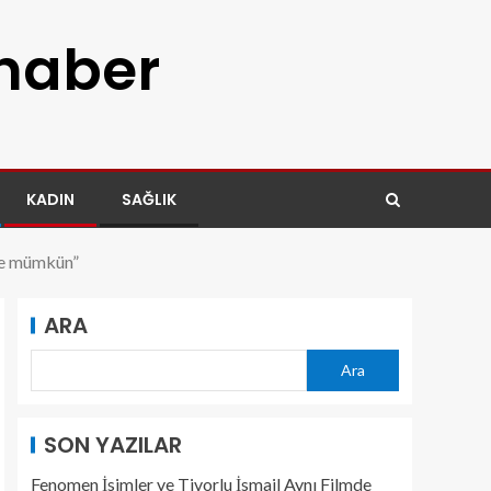
 haber
KADIN
SAĞLIK
yle mümkün”
ARA
Ara
SON YAZILAR
Fenomen İsimler ve Tivorlu İsmail Aynı Filmde