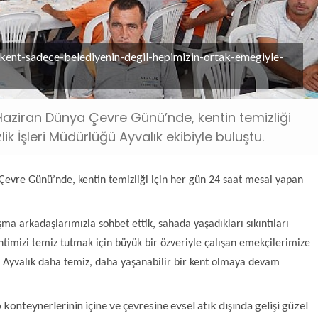
kent-sadece-belediyenin-degil-hepimizin-ortak-emegiyle-
 Haziran Dünya Çevre Günü’nde, kentin temizliği
k İşleri Müdürlüğü Ayvalık ekibiyle buluştu.
Çevre Günü’nde, kentin temizliği için her gün 24 saat mesai yapan
a arkadaşlarımızla sohbet ettik, sahada yaşadıkları sıkıntıları
timizi temiz tutmak için büyük bir özveriyle çalışan emekçilerimize
e Ayvalık daha temiz, daha yaşanabilir bir kent olmaya devam
 konteynerlerinin içine ve çevresine evsel atık dışında gelişi güzel