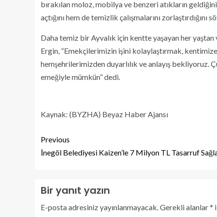
bırakılan moloz, mobilya ve benzeri atıkların geldiğin
açtığını hem de temizlik çalışmalarını zorlaştırdığını sö
Daha temiz bir Ayvalık için kentte yaşayan her yaşta
Ergin, “Emekçilerimizin işini kolaylaştırmak, kentim
hemşehrilerimizden duyarlılık ve anlayış bekliyoruz. Ç
emeğiyle mümkün” dedi.
Kaynak: (BYZHA) Beyaz Haber Ajansı
Previous
İnegöl Belediyesi Kaizen’le 7 Milyon TL Tasarruf Sağl
Bir yanıt yazın
E-posta adresiniz yayınlanmayacak.
Gerekli alanlar
*
i