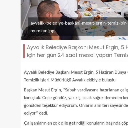
ayvalik-belediye-baskani-mesut-ergin-temiz-bir-
mumkun.jpg
Ayvalık Belediye Başkanı Mesut Ergin, 5
için her gün 24 saat mesai yapan Temizli
Ayvalık Belediye Başkanı Mesut Ergin, 5 Haziran Dünya 
Temizlik İşleri Müdürlüğü Ayvalık ekibiyle buluştu.
Başkan Mesut Ergin, “Sabah vardiyasına hazırlanan çalışm
konuştuk.
Gece gündüz, yaz kış, sıcak soğuk demeden ken
gönülden teşekkür ediyorum. Onların alın teri sayesind
ediyor” dedi.
Çalışanların en çok dile getirdiği konuların başında çöp