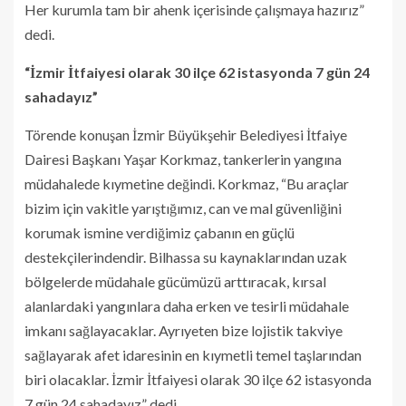
Her kurumla tam bir ahenk içerisinde çalışmaya hazırız”
dedi.
“İzmir İtfaiyesi olarak 30 ilçe 62 istasyonda 7 gün 24
sahadayız”
Törende konuşan İzmir Büyükşehir Belediyesi İtfaiye
Dairesi Başkanı Yaşar Korkmaz, tankerlerin yangına
müdahalede kıymetine değindi. Korkmaz, “Bu araçlar
bizim için vakitle yarıştığımız, can ve mal güvenliğini
korumak ismine verdiğimiz çabanın en güçlü
destekçilerindendir. Bilhassa su kaynaklarından uzak
bölgelerde müdahale gücümüzü arttıracak, kırsal
alanlardaki yangınlara daha erken ve tesirli müdahale
imkanı sağlayacaklar. Ayrıyeten bize lojistik takviye
sağlayarak afet idaresinin en kıymetli temel taşlarından
biri olacaklar. İzmir İtfaiyesi olarak 30 ilçe 62 istasyonda
7 gün 24 sahadayız” dedi.