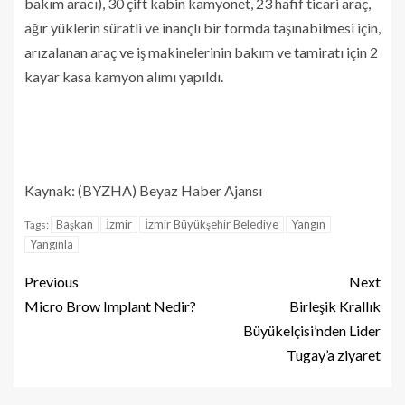
bakım aracı), 30 çift kabin kamyonet, 23 hafif ticari araç,
ağır yüklerin süratli ve inançlı bir formda taşınabilmesi için,
arızalanan araç ve iş makinelerinin bakım ve tamiratı için 2
kayar kasa kamyon alımı yapıldı.
Kaynak: (BYZHA) Beyaz Haber Ajansı
Başkan
İzmir
İzmir Büyükşehir Belediye
Yangın
Tags:
Yangınla
Previous
Next
Micro Brow Implant Nedir?
Birleşik Krallık
Büyükelçisi’nden Lider
Tugay’a ziyaret