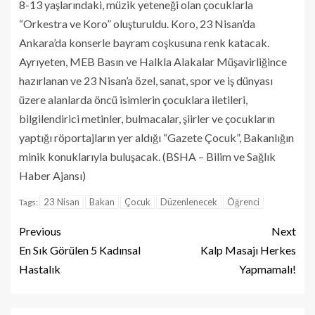
8-13 yaşlarındaki, müzik yeteneği olan çocuklarla
“Orkestra ve Koro” oluşturuldu. Koro, 23 Nisan’da
Ankara’da konserle bayram coşkusuna renk katacak.
Ayrıyeten, MEB Basın ve Halkla Alakalar Müşavirliğince
hazırlanan ve 23 Nisan’a özel, sanat, spor ve iş dünyası
üzere alanlarda öncü isimlerin çocuklara iletileri,
bilgilendirici metinler, bulmacalar, şiirler ve çocukların
yaptığı röportajların yer aldığı “Gazete Çocuk”, Bakanlığın
minik konuklarıyla buluşacak. (BSHA – Bilim ve Sağlık
Haber Ajansı)
23 Nisan
Bakan
Çocuk
Düzenlenecek
Öğrenci
Tags:
Previous
Next
En Sık Görülen 5 Kadınsal
Kalp Masajı Herkes
Hastalık
Yapmamalı!