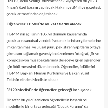
“MEB Çocuk Şenliği” düzenlenecek. Ayrıyeten bu yıl 23
Nisan’a özel basımı yapılacak HakimiyetiMilliye gazetesi,
çocuklar tarafından dağıtılacak.
Öğrenciler TBMM’de mükafatlarını alacak
TBMM’nin açılışının 105. yıl dönümü kapsamında
çocukların sanatsal ve edebî yeteneklerini sergilemelerine
imkân tanıması ve ulusal şuuru pekiştiren yapıtların ortaya
çıkmasını sağlamak gayesiyle düzenlenen fotoğraf, şiir ve
kompozisyon müsabakalarında dereceye giren öğrenciler
için ödül merasimi düzenlenecek. Öğrenciler, ödüllerini
TBMM Başkanı Numan Kurtulmuş ve Bakan Yusuf
Tekin’in elinden Mecliste alacak.
“2120 Meclisi”nde öğrenciler geleceği konuşacak
İlk sefer bu yıl düzenlenen öğrencilerin başarılı rol
modellerle bir ortaya geleceği “Çocuk Forumu” da